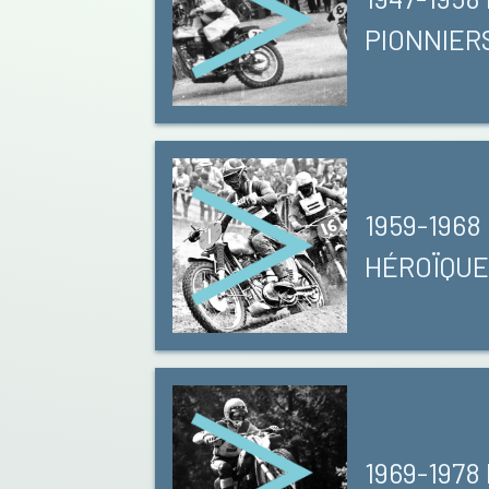
PIONNIER
1959-196
HÉROÏQU
1969-1978