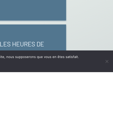
 LES HEURES DE
 site, nous supposerons que vous en êtes satisfait.
7 MONEY TIME