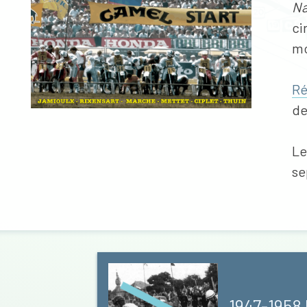
Na
ci
mo
Ré
de
Le
se
1947-1958