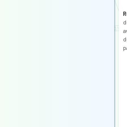
R
d
a
d
p