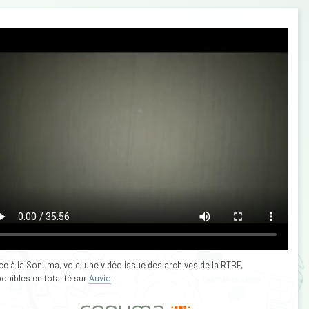
ce à la Sonuma, voici une vidéo issue des archives de la RTBF,
onibles en totalité sur
Auvio
.