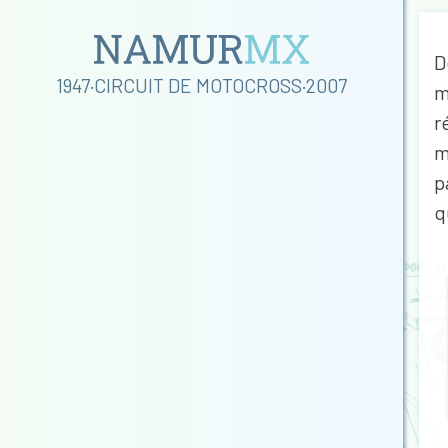
D
1947·CIRCUIT DE MOTOCROSS·2007
m
r
m
p
q