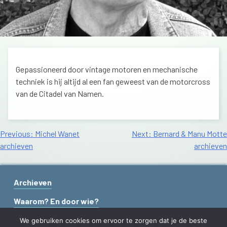
Gepassioneerd door vintage motoren en mechanische
techniek is hij altijd al een fan geweest van de motorcross
van de Citadel van Namen.
BERICHT
Previous:
Michel Wanet
Next:
Bernard & Manu Motte
archieven
archieven
NAVIGATIE
Archieven
Waarom? En door wie?
Contact
We gebruiken cookies om ervoor te zorgen dat je de beste